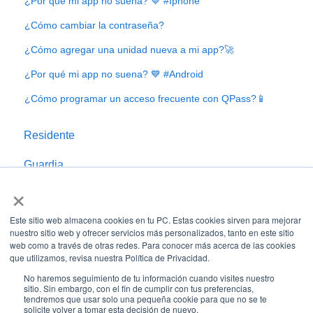
¿Por qué mi app no suena? 💙 #Iphone
¿Cómo cambiar la contraseña?
¿Cómo agregar una unidad nueva a mi app?🚀
¿Por qué mi app no suena? 💙 #Android
¿Cómo programar un acceso frecuente con QPass?📱
Residente
Guardia
×
Administrador
Este sitio web almacena cookies en tu PC. Estas cookies sirven para mejorar
nuestro sitio web y ofrecer servicios más personalizados, tanto en este sitio
web como a través de otras redes. Para conocer más acerca de las cookies
que utilizamos, revisa nuestra Política de Privacidad.
No haremos seguimiento de tu información cuando visites nuestro
sitio. Sin embargo, con el fin de cumplir con tus preferencias,
tendremos que usar solo una pequeña cookie para que no se te
solicite volver a tomar esta decisión de nuevo.
Centro de ayuda munily.com
Copyright © 2026, Munily