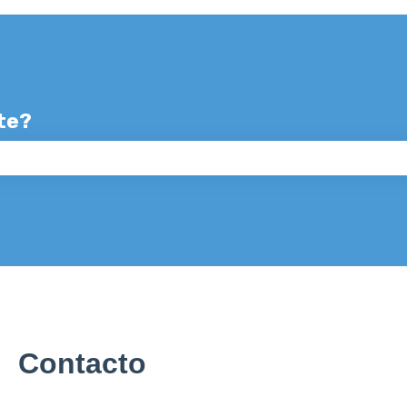
te?
o de búsqueda está vacío.
Contacto