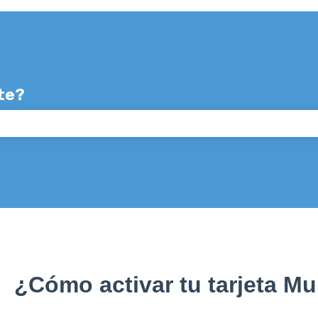
te?
o de búsqueda está vacío.
¿Cómo activar tu tarjeta Mu