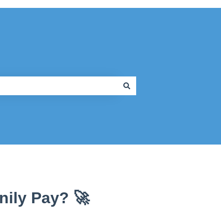
nily Pay? 🚀